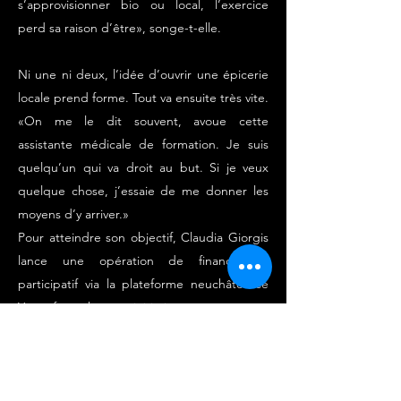
s’approvisionner bio ou local, l’exercice
perd sa raison d’être», songe-t-elle.
Ni une ni deux, l’idée d’ouvrir une épicerie
locale prend forme. Tout va ensuite très vite.
«On me le dit souvent, avoue cette
assistante médicale de formation. Je suis
quelqu’un qui va droit au but. Si je veux
quelque chose, j’essaie de me donner les
moyens d’y arriver.»
Pour atteindre son objectif, Claudia Giorgis
lance une opération de financement
participatif via la plateforme neuchâteloise
Yeswefarm.ch, une initiative consacrée aux
projets innovants en lien avec l’alimentaire
et l’agriculture. Les gens répondent
présent et les 36 000 francs nécessaires à la
création de sa petite société sont réunis.